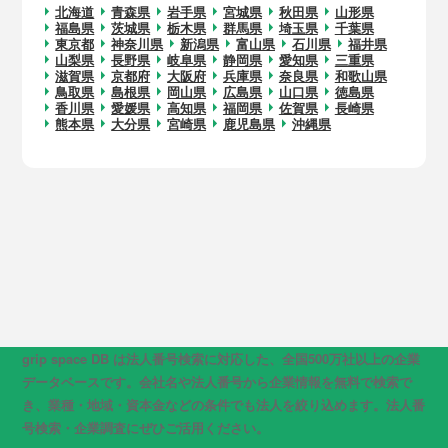
北海道
青森県
岩手県
宮城県
秋田県
山形県
福島県
茨城県
栃木県
群馬県
埼玉県
千葉県
東京都
神奈川県
新潟県
富山県
石川県
福井県
山梨県
長野県
岐阜県
静岡県
愛知県
三重県
滋賀県
京都府
大阪府
兵庫県
奈良県
和歌山県
鳥取県
島根県
岡山県
広島県
山口県
徳島県
香川県
愛媛県
高知県
福岡県
佐賀県
長崎県
熊本県
大分県
宮崎県
鹿児島県
沖縄県
grip space DB は法人番号検索に対応した、全国500万社以上の企業
データベースです。会社名や法人番号から企業情報を無料で検索で
き、業種・地域・資本金などの条件でも法人を絞り込めます。法人番
号検索・企業調査にぜひご活用ください。