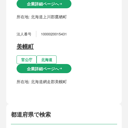
企業詳細ページへ
arrow_right_alt
所在地:
北海道上川郡鷹栖町
法人番号
1000020015431
美幌町
官公庁
北海道
企業詳細ページへ
arrow_right_alt
所在地:
北海道網走郡美幌町
都道府県で検索