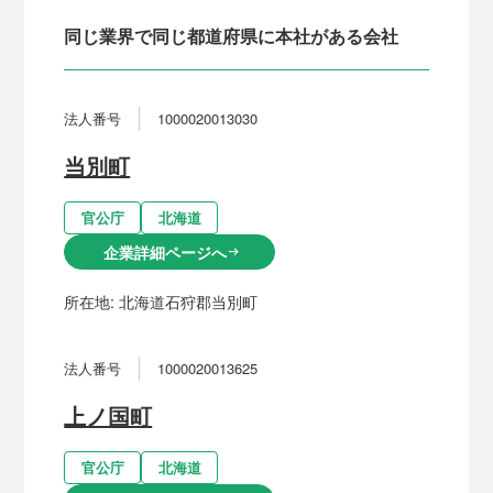
同じ業界で同じ都道府県に本社がある会社
法人番号
1000020013030
当別町
官公庁
北海道
企業詳細ページへ
arrow_right_alt
所在地:
北海道石狩郡当別町
法人番号
1000020013625
上ノ国町
官公庁
北海道