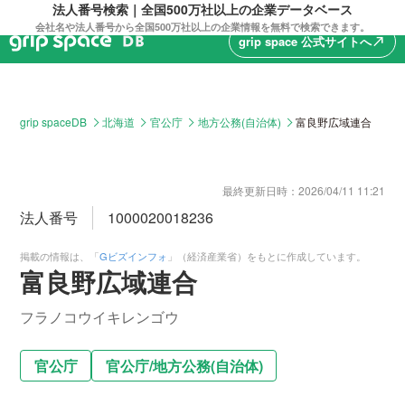
法人番号検索｜全国500万社以上の企業データベース
会社名や法人番号から全国500万社以上の企業情報を無料で検索できます。
grip space 公式サイトへ
north_east
grip spaceDB
北海道
官公庁
地方公務(自治体)
富良野広域連合
最終更新日時：
2026/04/11 11:21
法人番号
1000020018236
掲載の情報は、「
Gビズインフォ
」（経済産業省）をもとに作成しています。
富良野広域連合
フラノコウイキレンゴウ
官公庁
官公庁
/
地方公務(自治体)