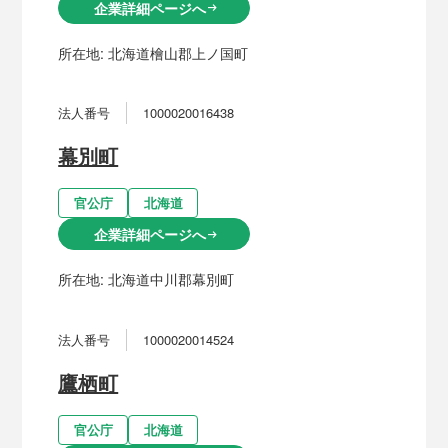
企業詳細ページへ
arrow_right_alt
所在地:
北海道檜山郡上ノ国町
法人番号
1000020016438
幕別町
官公庁
北海道
企業詳細ページへ
arrow_right_alt
所在地:
北海道中川郡幕別町
法人番号
1000020014524
鷹栖町
官公庁
北海道