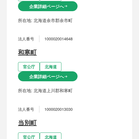
企業詳細ページへ
arrow_right_alt
所在地:
北海道余市郡余市町
法人番号
1000020014648
和寒町
官公庁
北海道
企業詳細ページへ
arrow_right_alt
所在地:
北海道上川郡和寒町
法人番号
1000020013030
当別町
官公庁
北海道