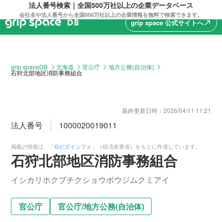
法人番号検索｜全国500万社以上の企業データベース
会社名や法人番号から全国500万社以上の企業情報を無料で検索できます。
grip space 公式サイトへ
north_east
grip spaceDB
北海道
官公庁
地方公務(自治体)
石狩北部地区消防事務組合
最終更新日時：
2026/04/11 11:21
法人番号
1000020019011
掲載の情報は、「
Gビズインフォ
」（経済産業省）をもとに作成しています。
石狩北部地区消防事務組合
イシカリホクブチクショウボウジムクミアイ
官公庁
官公庁
/
地方公務(自治体)