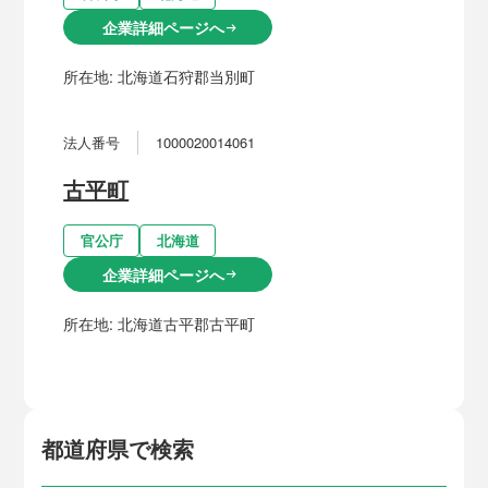
企業詳細ページへ
arrow_right_alt
所在地:
北海道石狩郡当別町
法人番号
1000020014061
古平町
官公庁
北海道
企業詳細ページへ
arrow_right_alt
所在地:
北海道古平郡古平町
都道府県で検索