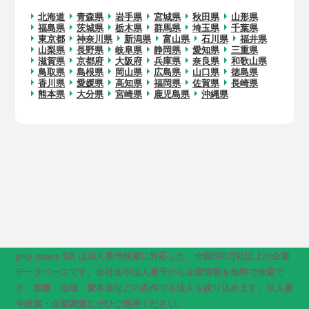
北海道
青森県
岩手県
宮城県
秋田県
山形県
福島県
茨城県
栃木県
群馬県
埼玉県
千葉県
東京都
神奈川県
新潟県
富山県
石川県
福井県
山梨県
長野県
岐阜県
静岡県
愛知県
三重県
滋賀県
京都府
大阪府
兵庫県
奈良県
和歌山県
鳥取県
島根県
岡山県
広島県
山口県
徳島県
香川県
愛媛県
高知県
福岡県
佐賀県
長崎県
熊本県
大分県
宮崎県
鹿児島県
沖縄県
grip space DB は法人番号検索に対応した、全国500万社以上の企業
データベースです。会社名や法人番号から企業情報を無料で検索で
き、業種・地域・資本金などの条件でも法人を絞り込めます。法人番
号検索・企業調査にぜひご活用ください。