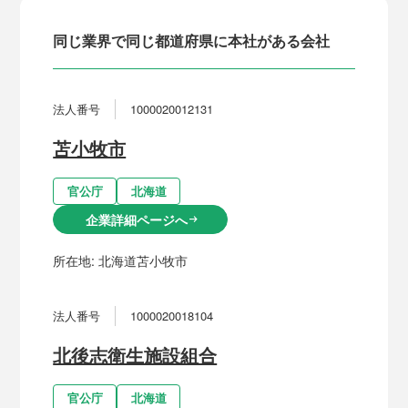
同じ業界で同じ都道府県に本社がある会社
法人番号
1000020012131
苫小牧市
官公庁
北海道
企業詳細ページへ
arrow_right_alt
所在地:
北海道苫小牧市
法人番号
1000020018104
北後志衛生施設組合
官公庁
北海道