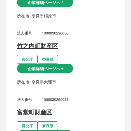
企業詳細ページへ
arrow_right_alt
所在地:
奈良県橿原市
法人番号
1000030290056
竹之内町財産区
官公庁
奈良県
企業詳細ページへ
arrow_right_alt
所在地:
奈良県天理市
法人番号
1000030290031
富堂町財産区
官公庁
奈良県