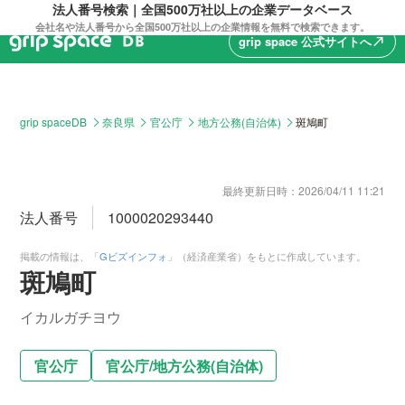
法人番号検索｜全国500万社以上の企業データベース
会社名や法人番号から全国500万社以上の企業情報を無料で検索できます。
grip space 公式サイトへ
north_east
grip spaceDB
奈良県
官公庁
地方公務(自治体)
斑鳩町
最終更新日時：
2026/04/11 11:21
法人番号
1000020293440
掲載の情報は、「
Gビズインフォ
」（経済産業省）をもとに作成しています。
斑鳩町
イカルガチヨウ
官公庁
官公庁
/
地方公務(自治体)