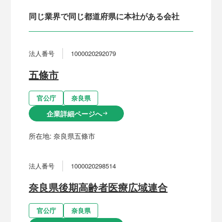
同じ業界で同じ都道府県に本社がある会社
法人番号
1000020292079
五條市
官公庁
奈良県
企業詳細ページへ
arrow_right_alt
所在地:
奈良県五條市
法人番号
1000020298514
奈良県後期高齢者医療広域連合
官公庁
奈良県