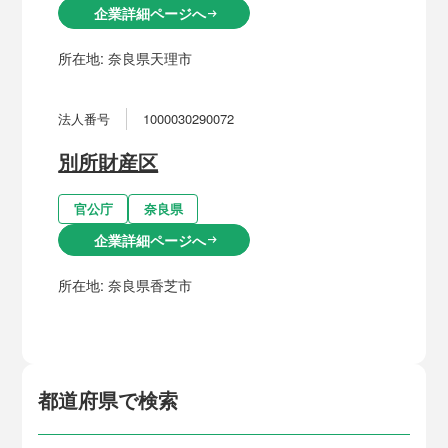
企業詳細ページへ
arrow_right_alt
所在地:
奈良県天理市
法人番号
1000030290072
別所財産区
官公庁
奈良県
企業詳細ページへ
arrow_right_alt
所在地:
奈良県香芝市
都道府県で検索