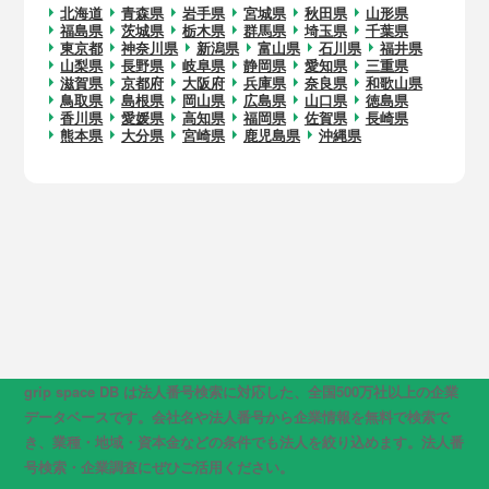
北海道
青森県
岩手県
宮城県
秋田県
山形県
福島県
茨城県
栃木県
群馬県
埼玉県
千葉県
東京都
神奈川県
新潟県
富山県
石川県
福井県
山梨県
長野県
岐阜県
静岡県
愛知県
三重県
滋賀県
京都府
大阪府
兵庫県
奈良県
和歌山県
鳥取県
島根県
岡山県
広島県
山口県
徳島県
香川県
愛媛県
高知県
福岡県
佐賀県
長崎県
熊本県
大分県
宮崎県
鹿児島県
沖縄県
grip space DB は法人番号検索に対応した、全国500万社以上の企業
データベースです。会社名や法人番号から企業情報を無料で検索で
き、業種・地域・資本金などの条件でも法人を絞り込めます。法人番
号検索・企業調査にぜひご活用ください。