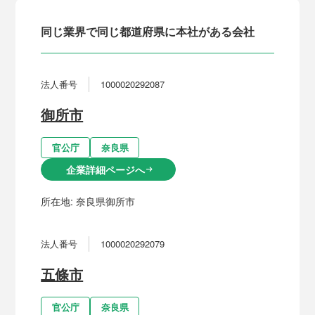
同じ業界で同じ都道府県に本社がある会社
法人番号
1000020292087
御所市
官公庁
奈良県
企業詳細ページへ
arrow_right_alt
所在地:
奈良県御所市
法人番号
1000020292079
五條市
官公庁
奈良県