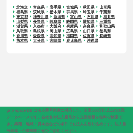
北海道
青森県
岩手県
宮城県
秋田県
山形県
福島県
茨城県
栃木県
群馬県
埼玉県
千葉県
東京都
神奈川県
新潟県
富山県
石川県
福井県
山梨県
長野県
岐阜県
静岡県
愛知県
三重県
滋賀県
京都府
大阪府
兵庫県
奈良県
和歌山県
鳥取県
島根県
岡山県
広島県
山口県
徳島県
香川県
愛媛県
高知県
福岡県
佐賀県
長崎県
熊本県
大分県
宮崎県
鹿児島県
沖縄県
grip space DB は法人番号検索に対応した、全国500万社以上の企業
データベースです。会社名や法人番号から企業情報を無料で検索で
き、業種・地域・資本金などの条件でも法人を絞り込めます。法人番
号検索・企業調査にぜひご活用ください。