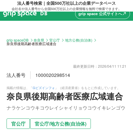
法人番号検索｜全国500万社以上の企業データベース
会社名や法人番号から全国500万社以上の企業情報を無料で検索できます。
grip space 公式サイトへ
north_east
grip spaceDB
奈良県
官公庁
地方公務(自治体)
奈良県後期高齢者医療広域連合
最終更新日時：
2026/04/11 11:21
法人番号
1000020298514
掲載の情報は、「
Gビズインフォ
」（経済産業省）をもとに作成しています。
奈良県後期高齢者医療広域連合
ナラケンコウキコウレイシャイリョウコウイキレンゴウ
官公庁
官公庁
/
地方公務(自治体)