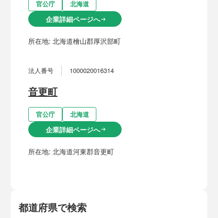
官公庁
北海道
企業詳細ページへ
arrow_right_alt
所在地:
北海道檜山郡厚沢部町
法人番号
1000020016314
音更町
官公庁
北海道
企業詳細ページへ
arrow_right_alt
所在地:
北海道河東郡音更町
都道府県で検索