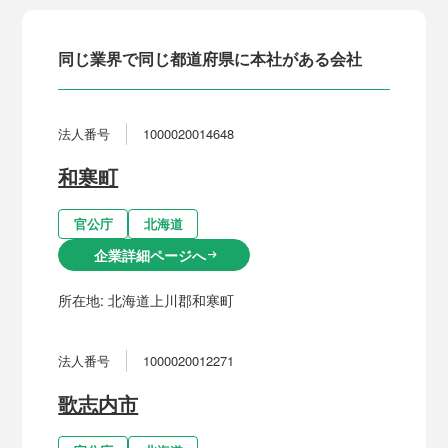
同じ業界で同じ都道府県に本社がある会社
法人番号
1000020014648
和寒町
官公庁
北海道
企業詳細ページへ
arrow_right_alt
所在地:
北海道上川郡和寒町
法人番号
1000020012271
歌志内市