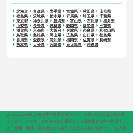
北海道
青森県
岩手県
宮城県
秋田県
山形県
福島県
茨城県
栃木県
群馬県
埼玉県
千葉県
東京都
神奈川県
新潟県
富山県
石川県
福井県
山梨県
長野県
岐阜県
静岡県
愛知県
三重県
滋賀県
京都府
大阪府
兵庫県
奈良県
和歌山県
鳥取県
島根県
岡山県
広島県
山口県
徳島県
香川県
愛媛県
高知県
福岡県
佐賀県
長崎県
熊本県
大分県
宮崎県
鹿児島県
沖縄県
grip space DB は法人番号検索に対応した、全国500万社以上の企業
データベースです。会社名や法人番号から企業情報を無料で検索で
き、業種・地域・資本金などの条件でも法人を絞り込めます。法人番