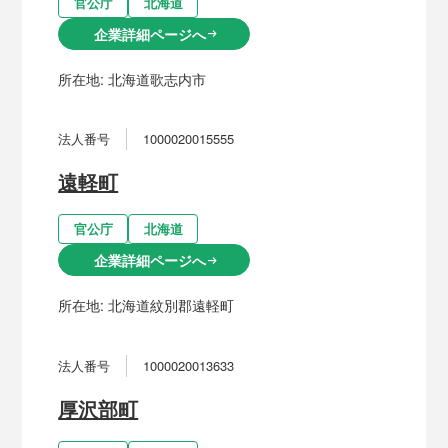
官公庁
北海道
企業詳細ページへ
arrow_right_alt
所在地:
北海道歌志内市
法人番号
1000020015555
遠軽町
官公庁
北海道
企業詳細ページへ
arrow_right_alt
所在地:
北海道紋別郡遠軽町
法人番号
1000020013633
厚沢部町