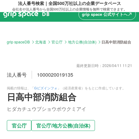
法人番号検索｜全国500万社以上の企業データベース
会社名や法人番号から全国500万社以上の企業情報を無料で検索できます。
grip space 公式サイトへ
north_east
grip spaceDB
北海道
官公庁
地方公務(自治体)
日高中部消防組合
最終更新日時：
2026/04/11 11:21
法人番号
1000020019135
掲載の情報は、「
Gビズインフォ
」（経済産業省）をもとに作成しています。
日高中部消防組合
ヒダカチュウブショウボウクミアイ
官公庁
官公庁
/
地方公務(自治体)