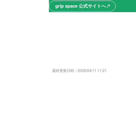
grip space 公式サイトへ
north_east
最終更新日時：
2026/04/11 11:21