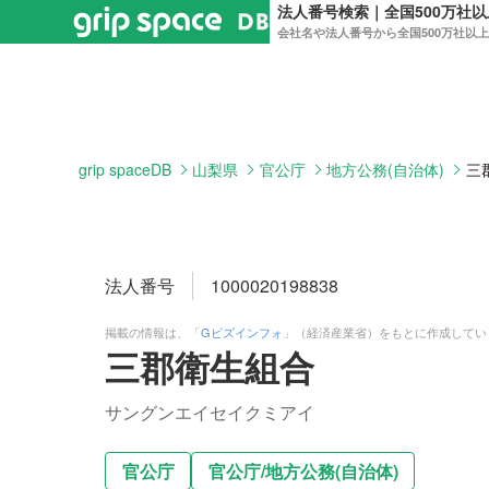
法人番号検索｜全国500万社
会社名や法人番号から全国500万社以
grip spaceDB
山梨県
官公庁
地方公務(自治体)
三
法人番号
1000020198838
掲載の情報は、「
Gビズインフォ
」（経済産業省）をもとに作成してい
三郡衛生組合
サングンエイセイクミアイ
官公庁
官公庁
/
地方公務(自治体)