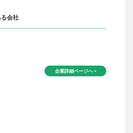
ある会社
企業詳細ページへ
arrow_right_alt