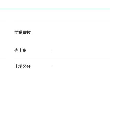
従業員数
売上高
-
上場区分
-