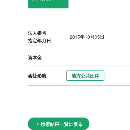
法人番号
2015年10月05日
指定年月日
資本金
会社形態
地方公共団体
検索結果一覧に戻る
arrow_left_alt